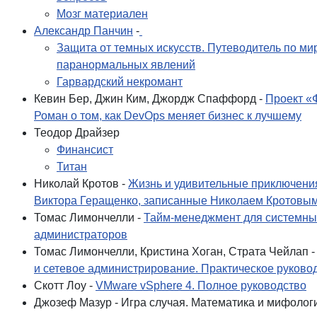
Мозг материален
Александр Панчин
-
Защита от темных искусств. Путеводитель по ми
паранормальных явлений
Гарвардский некромант
Кевин Бер, Джин Ким, Джордж Спаффорд -
Проект «
Роман о том, как DevOps меняет бизнес к лучшему
Теодор Драйзер
Финансист
Титан
Николай Кротов -
Жизнь и удивительные приключени
Виктора Геращенко, записанные Николаем Кротовы
Томас Лимончелли -
Тайм-менеджмент для системны
администраторов
Томас Лимончелли, Кристина Хоган, Страта Чейлап 
и сетевое администрирование. Практическое руково
Скотт Лоу -
VMware vSphere 4. Полное руководство
Джозеф Мазур - Игра случая. Математика и мифолог