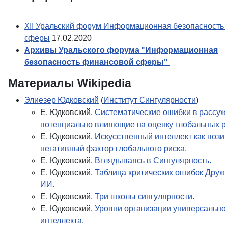
XII Уральский форум Информационная безопасност
сферы
17.02.2020
Архивы Уральского форума "Информационная
безопасность финансовой сферы"
Материалы Wikipedia
Элиезер Юдковский
(
Институт Сингулярности
)
Е. Юдковский.
Систематические ошибки в рассу
потенциально влияющие на оценку глобальных р
Е. Юдковский.
Искусственный интеллект как поз
негативный фактор глобального риска.
Е. Юдковский.
Вглядываясь в Сингулярность.
Е. Юдковский.
Таблица критических ошибок Дру
ИИ.
Е. Юдковский.
Три школы сингулярности.
Е. Юдковский.
Уровни организации универсальн
интеллекта.