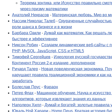
Теорема зонтика, или Искусство правильно смот
через призму математики
Анатолий Некрасов
-
Материнская любовь. Мир во м
Нассим Николас Талеб
-
Одураченные случайностью.
роли шанса в бизнесе и в жизни
Барбара Оакли
-
Думай как математик. Как решать л
быстрее и эффективнее
Никсон Робин
-
Создаем динамические веб-сайты с
PHP, MySQL, JavaScript, CSS и HTML5
Тимофей Сергейцев
-
Идеология русской государств
Континент Россия 2-е издание, дополненное
Ричард Талер
-
Новая поведенческая экономика. По
нарушают правила традиционной экономики и как на
заработать
Болеслав Прус
-
Фараон
Петер Флах
-
Машинное обучение. Наука и искусство
алгоритмов, которые извлекают знания из данных
Наполеон Хилл
-
Думай и богатей: золотые правила 
Юваль Ной Харари
-
Homo Deus. Краткая история бу