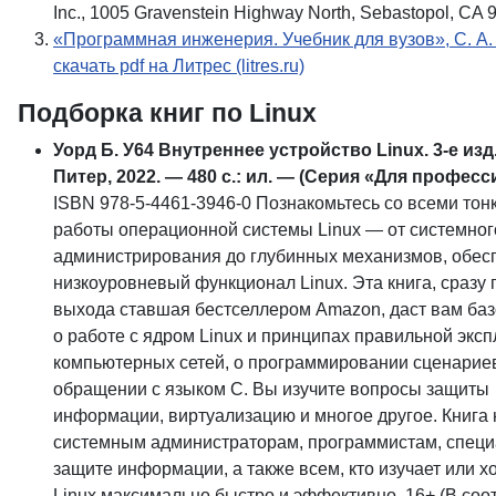
Inc., 1005 Gravenstein Highway North, Sebastopol, CA 
«Программная инженерия. Учебник для вузов», С. А.
скачать pdf на Литрес (litres.ru)
Подборка книг по Linux
Уорд Б. У64 Внутреннее устройство Linux. 3-е изд
Питер, 2022. — 480 с.: ил. — (Серия «Для професс
ISBN 978-5-4461-3946-0 Познакомьтесь со всеми тон
работы операционной системы Linux — от системног
администрирования до глубинных механизмов, обе
низкоуровневый функционал Linux. Эта книга, сразу 
выхода ставшая бестселлером Amazon, даст вам ба
о работе с ядром Linux и принципах правильной экс
компьютерных сетей, о программировании сценариев
обращении с языком С. Вы изучите вопросы защиты
информации, виртуализацию и многое другое. Книга
системным администраторам, программистам, специ
защите информации, а также всем, кто изучает или хо
Linux максимально быстро и эффективно. 16+ (В соот