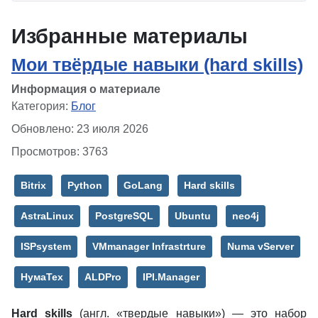
Избранные материалы
Мои твёрдые навыки (hard skills)
Информация о материале
Категория:
Блог
Обновлено: 23 июля 2026
Просмотров: 3763
Bitrix
Python
GoLang
Hard skills
AstraLinux
PostgreSQL
Ubuntu
neo4j
ISPsystem
VMmanager Infrastrture
Numa vServer
НумаТех
ALDPro
IPI.Manager
Hard skills
(англ. «твердые навыки») — это набор