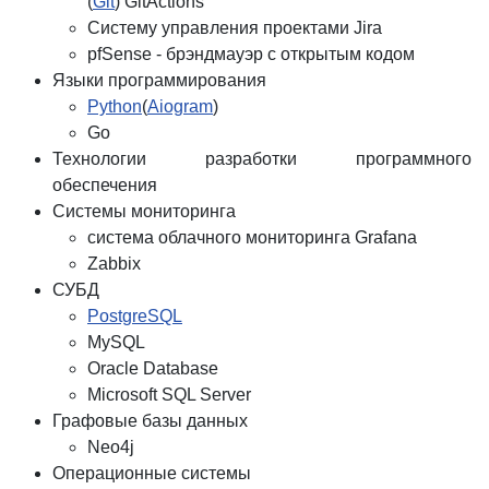
(
Git
) GitActions
Систему управления проектами Jira
pfSense - брэндмауэр с открытым кодом
Языки программирования
Python
(
Aiogram
)
Go
Технологии разработки программного
обеспечения
Системы мониторинга
система облачного мониторинга Grafana
Zabbix
СУБД
PostgreSQL
MySQL
Oracle Database
Microsoft SQL Server
Графовые базы данных
Neo4j
Операционные системы