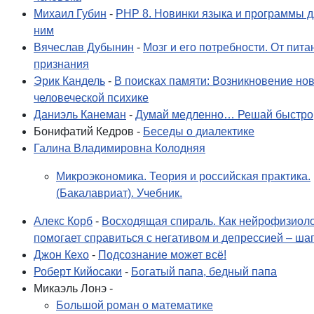
Михаил Губин
-
PHP 8. Новинки языка и программы д
ним
Вячеслав Дубынин
-
Мозг и его потребности. От пита
признания
Эрик Кандель
-
В поисках памяти: Возникновение нов
человеческой психике
Даниэль Канеман
-
Думай медленно… Решай быстро
Бонифатий Кедров -
Беседы о диалектике
Галина Владимировна Колодняя
Микроэкономика. Теория и российская практика.
(Бакалавриат). Учебник.
Алекс Корб
-
Восходящая спираль. Как нейрофизиол
помогает справиться с негативом и депрессией – ша
Джон Кехо
-
Подсознание может всё!
Роберт Кийосаки
-
Богатый папа, бедный папа
Микаэль Лонэ -
Большой роман о математике