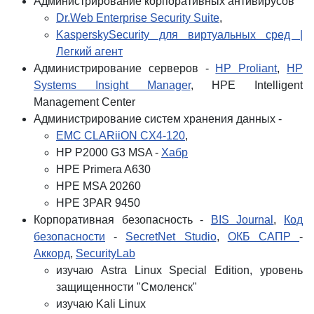
Администрирование корпоративных антивирусов
Dr.Web Enterprise Security Suite
,
Kaspersky
Security для виртуальных сред |
Легкий агент
Администрирование серверов -
HP Proliant
,
HP
Systems Insight Manager
, HPE Intelligent
Management Center
Администрирование систем хранения данных -
EMC CLARiiON CX4-120
,
HP P2000 G3 MSA -
Хабр
HPE Primera A630
HPE MSA 20260
HPE 3PAR 9450
Корпоративная безопасность -
BIS Journal
,
Код
безопасности
-
SecretNet Studio
,
ОКБ САПР
-
Аккорд
,
SecurityLab
изучаю Astra Linux Special Edition, уровень
защищенности "Смоленск"
изучаю Kali Linux