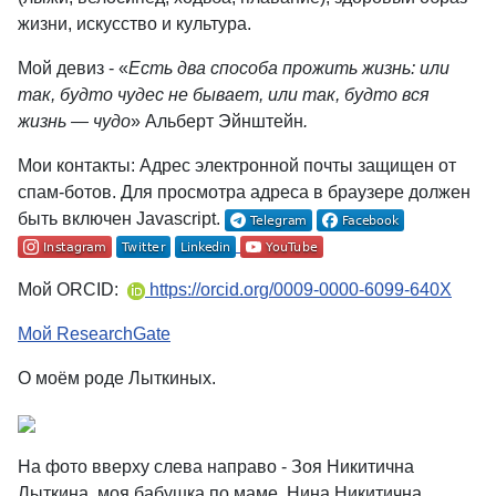
жизни, искусство и культура.
Мой девиз - «
Есть два способа прожить жизнь: или
так, будто чудес не бывает, или так, будто вся
жизнь — чудо
» Альберт Эйнштейн
.
Мои контакты:
Адрес электронной почты защищен от
спам-ботов. Для просмотра адреса в браузере должен
быть включен Javascript.
Мой ORCID:
https://orcid.org/0009-0000-6099-640X
Мой ResearchGate
О моём роде Лыткиных.
На фото вверху слева направо - Зоя Никитична
Лыткина, моя бабушка по маме, Нина Никитична