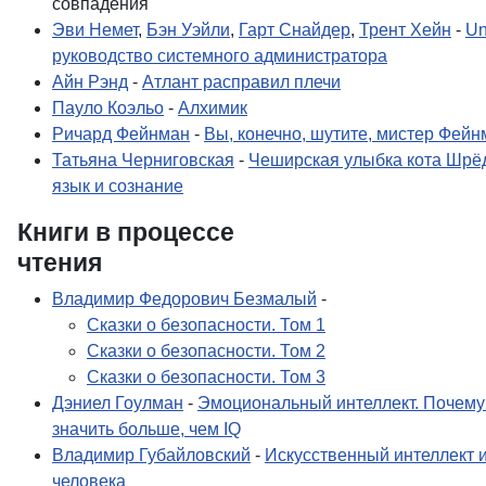
совпадения
Эви Немет
,
Бэн Уэйли
,
Гарт Снайдер
,
Трент Хейн
-
Un
руководство системного администратора
Айн Рэнд
-
Атлант расправил плечи
Пауло Коэльо
-
Алхимик
Ричард Фейнман
-
Вы, конечно, шутите, мистер Фейн
Татьяна Черниговская
-
Чеширская улыбка кота Шрё
язык и сознание
Книги в процессе
чтени
Владимир Федорович Безмалый
-
Сказки о безопасности. Том 1
Сказки о безопасности. Том 2
Сказки о безопасности. Том 3
Дэниел Гоулман
-
Эмоциональный интеллект. Почему
значить больше, чем IQ
Владимир Губайловский
-
Искусственный интеллект и
человека