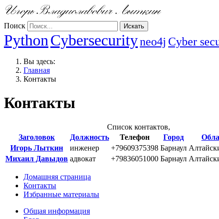
Поиск
Искать
Python
Cybersecurity
neo4j
Cyber secu
Вы здесь:
Главная
Контакты
Контакты
Список контактов,
Заголовок
Должность
Телефон
Город
Обла
Игорь Лыткин
инженер
+79609375398
Барнаул
Алтайск
Михаил Давыдов
адвокат
+79836051000
Барнаул
Алтайск
Домашняя страница
Контакты
Избранные материалы
Общая информация