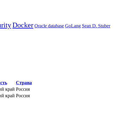
rity
Docker
Oracle database
GoLang
Sean D. Stuber
сть
Страна
ий край
Россия
ий край
Россия