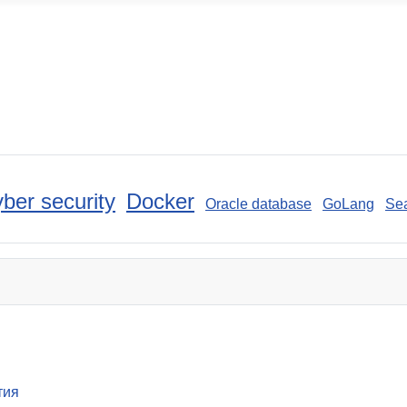
ber security
Docker
Oracle database
GoLang
Sea
тия