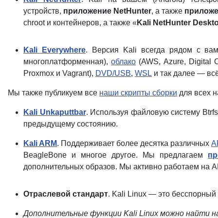
устройств,
приложение NetHunter
, а также
приложе
chroot и контейнеров, а также «
Kali NetHunter Deskto
Kali Everywhere
. Версия Kali всегда рядом с ва
многоплатформенная),
облако
(AWS, Azure, Digital 
Proxmox и Vagrant),
DVD/USB
,
WSL
и так далее — всё
Мы также публикуем все
наши скрипты сборки
для всех н
Kali Unkaputtbar
. Используя файловую систему Btrf
предыдущему состоянию.
Kali ARM
. Поддерживает более десятка различных
A
BeagleBone и многое другое. Мы предлагаем
пр
дополнительных образов. Мы активно работаем на 
Отраслевой стандарт
. Kali Linux — это бесспорны
Дополнительные функции Kali Linux можно найти 