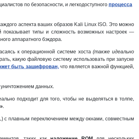
циалистов по безопасности, и легкодоступного
процесса
каждого аспекта ваших образов Kali Linux ISO. Это можно
й показывает типы и сложность возможных настроек —
ного аппаратного бэкдора.
икасаясь к операционной системе хоста
(также идеально
ать, какую файловую систему использовать при запуске
ожет быть зашифрован,
что является важной функцией,
ь уничтожением данных.
деально подходит для того, чтобы не выделяться в толпе,
»
.
WSL) с плавным переключением между окнами, совместным
лементов, таких как
наложение ROM
для нескольких