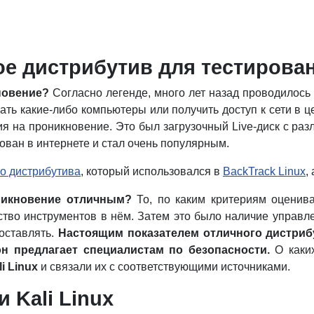
акое дистрибутив для тестиров
новение?
Согласно легенде, много лет назад проводилось
ать какие-либо компьютеры или получить доступ к сети в 
ия на проникновение. Это был загрузочный Live-диск с р
ован в интернете и стал очень популярным.
о дистрибутива
, который использовался в
BackTrack Linux
,
никновение отличным?
То, по каким критериям оценива
ство инструментов в нём. Затем это было наличие управл
оставлять.
Настоящим показателем отличного дистриб
н предлагает специалистам по безопасности.
О каких
i Linux
и связали их с соответствующими источниками.
 Kali Linux