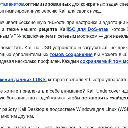
тапакетов,
оптимизированных
для конкретных задач спе
оптимизированную версию Kali для своих нужд.
спечивает бесконечную гибкость при настройке и адаптации 
, а также нашего
рецепта Kali
ISO для DoS-атак
, которы
ратным VPN-подключением и сетевым мостиком — для идеаль
 поместить Kali на USB-устройство и загрузиться, не пр
мощью дополнительных
томов сохранения
вы можете выбр
оздавая несколько профилей. Каждый
сохраняемый том м
жения данных LUKS
, которая позволяет быстро управлят
 не хотите привлекать к себе внимание? Kali Undercover и
рую большинство людей узнают, чтобы
остановить «зайцев
ет работу Kali Desktop в подсистеме Windows для Linux (
 многим другим.
оне и смарт-часах. Это включает в себя несколько э