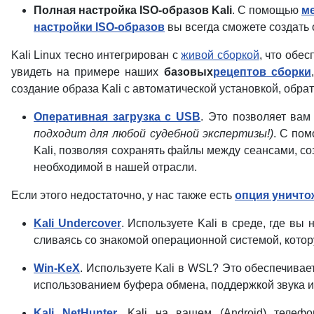
Полная настройка ISO-образов Kali
. С помощью
ме
настройки ISO-образов
вы всегда сможете создать 
Kali Linux тесно интегрирован с
живой сборкой
, что обе
увидеть на примере наших
базовых
рецептов сборки
создание образа Kali с автоматической установкой, об
Оперативная загрузка с USB
. Это позволяет вам
подходит для любой судебной экспертизы!)
. С по
Kali, позволяя сохранять файлы между сеансами, с
необходимой в нашей отрасли.
Если этого недостаточно, у нас также есть
опция уничто
Kali Undercover
. Используете Kali в среде, где вы
сливаясь со знакомой операционной системой, кото
Win-KeX
. Используете Kali в WSL? Это обеспечива
использованием буфера обмена, поддержкой звука и
Kali NetHunter
. Kali на вашем (Android) телеф