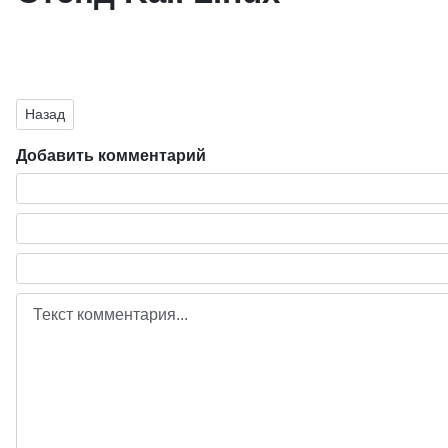
Предыдущий: Организация удаленной работы сотрудников пре
Назад
Добавить комментарий
Текст комментария