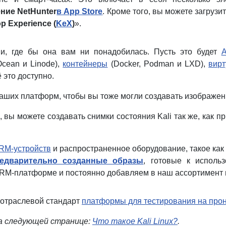
ние NetHunter
в App Store
. Кроме того, вы можете загрузит
p Experience (
KeX
)
».
ми, где бы она вам ни понадобилась. Пусть это будет
Ocean и Linode),
контейнеры
(Docker, Podman и LXD),
вир
 это доступно.
аших платформ, чтобы вы тоже могли создавать изображен
s, вы можете создавать снимки состояния Kali так же, как
RM-устройств
и распространенное оборудование, такое как 
едварительно созданные образы
, готовые к исполь
ARM-платформе и постоянно добавляем в наш ассортимент 
й отраслевой стандарт
платформы для тестирования на про
на следующей странице:
Что такое Kali Linux?
.