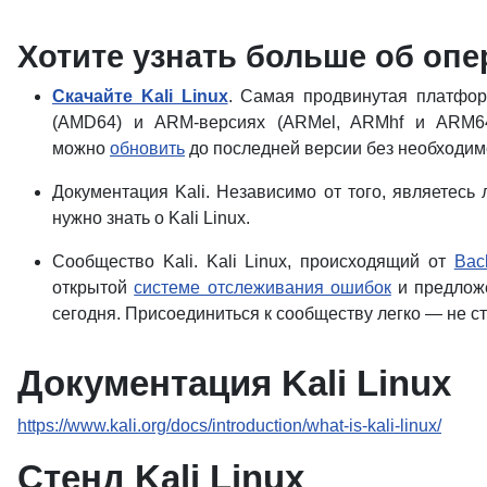
Хотите узнать больше об опе
Скачайте Kali Linux
. Самая продвинутая платформ
(AMD64) и ARM-версиях (ARMel, ARMhf и ARM6
можно
обновить
до последней версии без необходим
Документация Kali. Независимо от того, являетес
нужно знать о Kali Linux.
Сообщество Kali. Kali Linux, происходящий от
Bac
открытой
системе отслеживания ошибок
и предложе
сегодня. Присоединиться к сообществу легко — не с
Документация Kali Linux
https://www.kali.org/docs/introduction/what-is-kali-linux/
Стенд Kali Linux